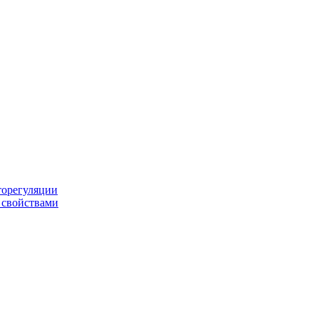
торегуляции
 свойствами