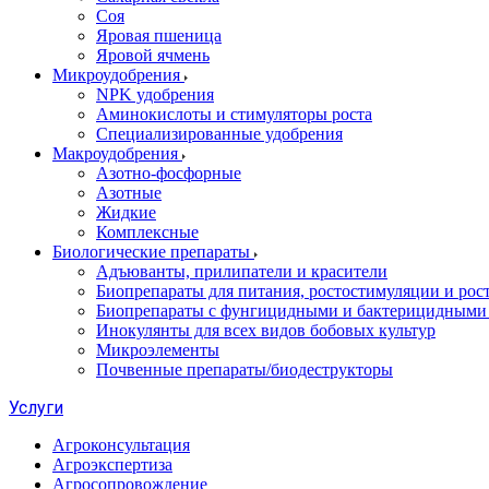
Соя
Яровая пшеница
Яровой ячмень
Микроудобрения
NPK удобрения
Аминокислоты и стимуляторы роста
Специализированные удобрения
Макроудобрения
Азотно-фосфорные
Азотные
Жидкие
Комплексные
Биологические препараты
Адъюванты, прилипатели и красители
Биопрепараты для питания, ростостимуляции и рос
Биопрепараты с фунгицидными и бактерицидными
Инокулянты для всех видов бобовых культур
Микроэлементы
Почвенные препараты/биодеструкторы
Услуги
Агроконсультация
Агроэкспертиза
Агросопровождение