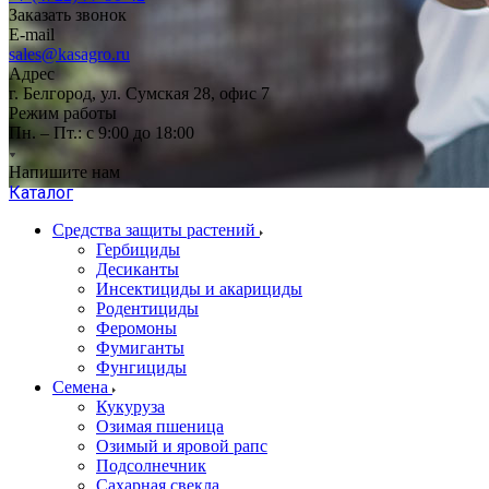
Заказать звонок
E-mail
sales@kasagro.ru
Адрес
г. Белгород, ул. Сумская 28, офис 7
Режим работы
Пн. – Пт.: с 9:00 до 18:00
Напишите нам
Каталог
Средства защиты растений
Гербициды
Десиканты
Инсектициды и акарициды
Родентициды
Феромоны
Фумиганты
Фунгициды
Семена
Кукуруза
Озимая пшеница
Озимый и яровой рапс
Подсолнечник
Сахарная свекла