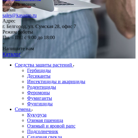
Заказать звонок
E-mail
sales@kasagro.ru
Адрес
г. Белгород, ул. Сумская 28, офис 7
Режим работы
Пн. – Пт.: с 9:00 до 18:00
Напишите нам
Каталог
Средства защиты растений
Гербициды
Десиканты
Инсектициды и акарициды
Родентициды
Феромоны
Фумиганты
Фунгициды
Семена
Кукуруза
Озимая пшеница
Озимый и яровой рапс
Подсолнечник
Сахарная свекла