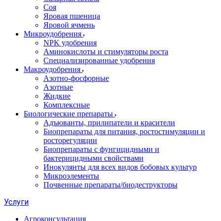
Соя
Яровая пшеница
Яровой ячмень
Микроудобрения
NPK удобрения
Аминокислоты и стимуляторы роста
Специализированные удобрения
Макроудобрения
Азотно-фосфорные
Азотные
Жидкие
Комплексные
Биологические препараты
Адъюванты, прилипатели и красители
Биопрепараты для питания, ростостимуляции и
росторегуляции
Биопрепараты с фунгицидными и
бактерицидными свойствами
Инокулянты для всех видов бобовых культур
Микроэлементы
Почвенные препараты/биодеструкторы
Услуги
Агроконсультация