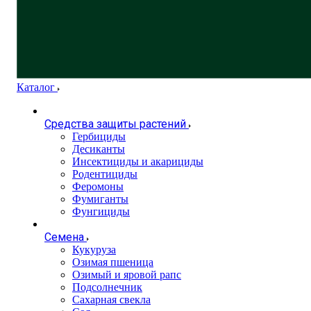
Каталог
Средства защиты растений
Гербициды
Десиканты
Инсектициды и акарициды
Родентициды
Феромоны
Фумиганты
Фунгициды
Семена
Кукуруза
Озимая пшеница
Озимый и яровой рапс
Подсолнечник
Сахарная свекла