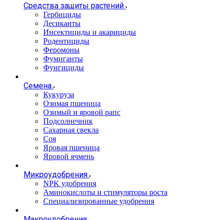
Средства защиты растений
Гербициды
Десиканты
Инсектициды и акарициды
Родентициды
Феромоны
Фумиганты
Фунгициды
Семена
Кукуруза
Озимая пшеница
Озимый и яровой рапс
Подсолнечник
Сахарная свекла
Соя
Яровая пшеница
Яровой ячмень
Микроудобрения
NPK удобрения
Аминокислоты и стимуляторы роста
Специализированные удобрения
Макроудобрения