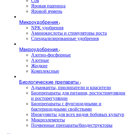
Соя
Яровая пшеница
Яровой ячмень
Микроудобрения
NPK удобрения
Аминокислоты и стимуляторы роста
Специализированные удобрения
Макроудобрения
Азотно-фосфорные
Азотные
Жидкие
Комплексные
Биологические препараты
Адъюванты, прилипатели и красители
Биопрепараты для питания, ростостимуляции
и росторегуляции
Биопрепараты с фунгицидными и
бактерицидными свойствами
Инокулянты для всех видов бобовых культур
Микроэлементы
Почвенные препараты/биодеструкторы