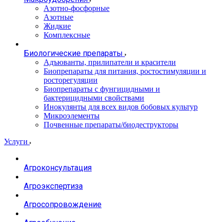
Азотно-фосфорные
Азотные
Жидкие
Комплексные
Биологические препараты
Адъюванты, прилипатели и красители
Биопрепараты для питания, ростостимуляции и
росторегуляции
Биопрепараты с фунгицидными и
бактерицидными свойствами
Инокулянты для всех видов бобовых культур
Микроэлементы
Почвенные препараты/биодеструкторы
Услуги
Агроконсультация
Агроэкспертиза
Агросопровождение