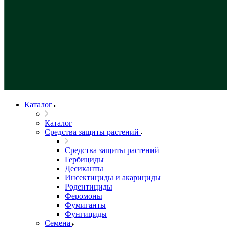
Каталог
Каталог
Средства защиты растений
Средства защиты растений
Гербициды
Десиканты
Инсектициды и акарициды
Родентициды
Феромоны
Фумиганты
Фунгициды
Семена