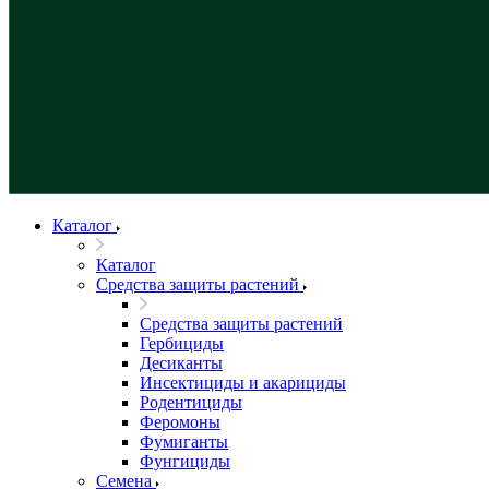
Каталог
Каталог
Средства защиты растений
Средства защиты растений
Гербициды
Десиканты
Инсектициды и акарициды
Родентициды
Феромоны
Фумиганты
Фунгициды
Семена