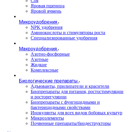
Соя
Яровая пшеница
Яровой ячмень
Микроудобрения
NPK удобрения
Аминокислоты и стимуляторы роста
Специализированные удобрения
Макроудобрения
Азотно-фосфорные
Азотные
Жидкие
Комплексные
Биологические препараты
Адъюванты, прилипатели и красители
Биопрепараты для питания, ростостимуляции
и росторегуляции
Биопрепараты с фунгицидными и
бактерицидными свойствами
Инокулянты для всех видов бобовых культур
Микроэлементы
Почвенные препараты/биодеструкторы