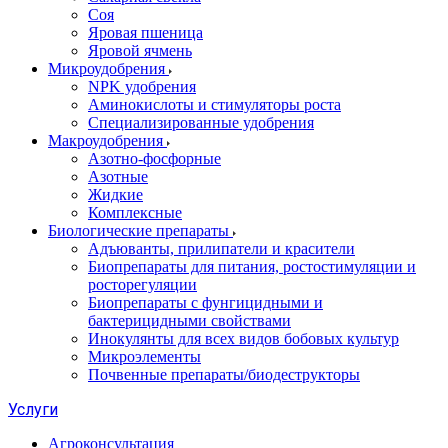
Соя
Яровая пшеница
Яровой ячмень
Микроудобрения
NPK удобрения
Аминокислоты и стимуляторы роста
Специализированные удобрения
Макроудобрения
Азотно-фосфорные
Азотные
Жидкие
Комплексные
Биологические препараты
Адъюванты, прилипатели и красители
Биопрепараты для питания, ростостимуляции и
росторегуляции
Биопрепараты с фунгицидными и
бактерицидными свойствами
Инокулянты для всех видов бобовых культур
Микроэлементы
Почвенные препараты/биодеструкторы
Услуги
Агроконсультация