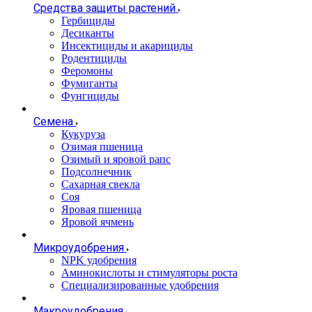
Средства защиты растений
Гербициды
Десиканты
Инсектициды и акарициды
Родентициды
Феромоны
Фумиганты
Фунгициды
Семена
Кукуруза
Озимая пшеница
Озимый и яровой рапс
Подсолнечник
Сахарная свекла
Соя
Яровая пшеница
Яровой ячмень
Микроудобрения
NPK удобрения
Аминокислоты и стимуляторы роста
Специализированные удобрения
Макроудобрения