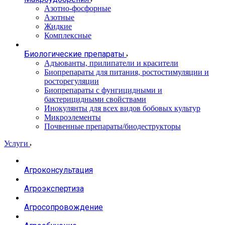
Азотно-фосфорные
Азотные
Жидкие
Комплексные
Биологические препараты
Адъюванты, прилипатели и красители
Биопрепараты для питания, ростостимуляции и
росторегуляции
Биопрепараты с фунгицидными и
бактерицидными свойствами
Инокулянты для всех видов бобовых культур
Микроэлементы
Почвенные препараты/биодеструкторы
Услуги
Агроконсультация
Агроэкспертиза
Агросопровождение