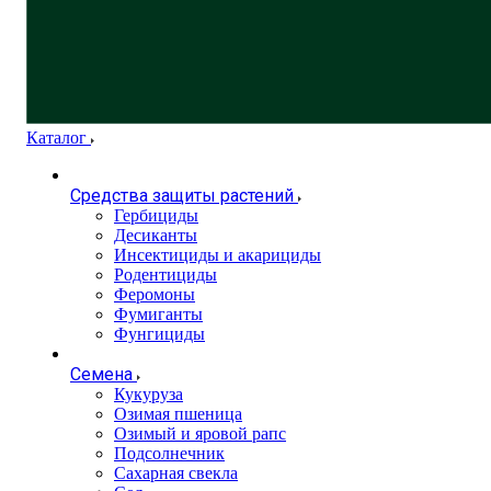
Каталог
Средства защиты растений
Гербициды
Десиканты
Инсектициды и акарициды
Родентициды
Феромоны
Фумиганты
Фунгициды
Семена
Кукуруза
Озимая пшеница
Озимый и яровой рапс
Подсолнечник
Сахарная свекла