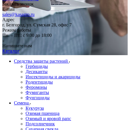
Заказать звонок
E-mail
sales@kasagro.ru
Адрес
г. Белгород, ул. Сумская 28, офис 7
Режим работы
Пн. – Пт.: с 9:00 до 18:00
Напишите нам
Каталог
Средства защиты растений
Гербициды
Десиканты
Инсектициды и акарициды
Родентициды
Феромоны
Фумиганты
Фунгициды
Семена
Кукуруза
Озимая пшеница
Озимый и яровой рапс
Подсолнечник
Сахарная свекла