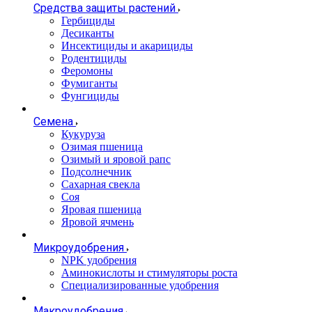
Средства защиты растений
Гербициды
Десиканты
Инсектициды и акарициды
Родентициды
Феромоны
Фумиганты
Фунгициды
Семена
Кукуруза
Озимая пшеница
Озимый и яровой рапс
Подсолнечник
Сахарная свекла
Соя
Яровая пшеница
Яровой ячмень
Микроудобрения
NPK удобрения
Аминокислоты и стимуляторы роста
Специализированные удобрения
Макроудобрения