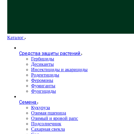
Каталог
Средства защиты растений
Гербициды
Десиканты
Инсектициды и акарициды
Родентициды
Феромоны
Фумиганты
Фунгициды
Семена
Кукуруза
Озимая пшеница
Озимый и яровой рапс
Подсолнечник
Сахарная свекла