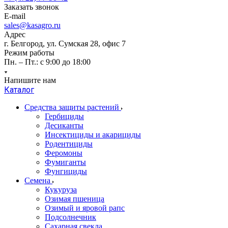
Заказать звонок
E-mail
sales@kasagro.ru
Адрес
г. Белгород, ул. Сумская 28, офис 7
Режим работы
Пн. – Пт.: с 9:00 до 18:00
Напишите нам
Каталог
Средства защиты растений
Гербициды
Десиканты
Инсектициды и акарициды
Родентициды
Феромоны
Фумиганты
Фунгициды
Семена
Кукуруза
Озимая пшеница
Озимый и яровой рапс
Подсолнечник
Сахарная свекла