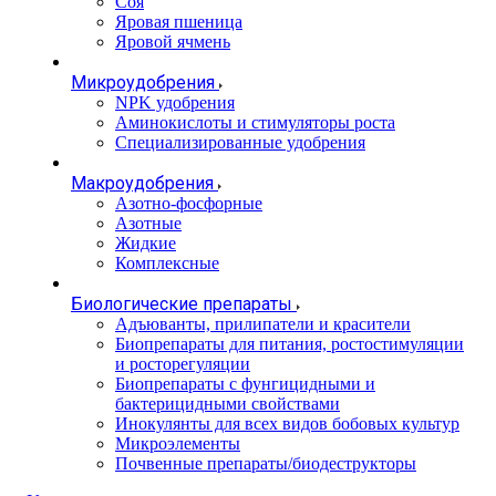
Соя
Яровая пшеница
Яровой ячмень
Микроудобрения
NPK удобрения
Аминокислоты и стимуляторы роста
Специализированные удобрения
Макроудобрения
Азотно-фосфорные
Азотные
Жидкие
Комплексные
Биологические препараты
Адъюванты, прилипатели и красители
Биопрепараты для питания, ростостимуляции
и росторегуляции
Биопрепараты с фунгицидными и
бактерицидными свойствами
Инокулянты для всех видов бобовых культур
Микроэлементы
Почвенные препараты/биодеструкторы