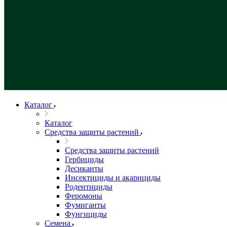
Каталог
Каталог
Средства защиты растений
Средства защиты растений
Гербициды
Десиканты
Инсектициды и акарициды
Родентициды
Феромоны
Фумиганты
Фунгициды
Семена