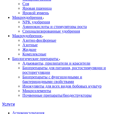
Соя
Яровая пшеница
Яровой ячмень
Микроудобрения
NPK удобрения
Аминокислоты и стимуляторы роста
Специализированные удобрения
Макроудобрения
Азотно-фосфорные
Азотные
Жидкие
Комплексные
Биологические препараты
Адъюванты, прилипатели и красители
Биопрепараты для питания, ростостимуляции и
росторегуляции
Биопрепараты с фунгицидными и
бактерицидными свойствами
Инокулянты для всех видов бобовых культур
Микроэлементы
Почвенные препараты/биодеструкторы
Услуги
Агроконсультация