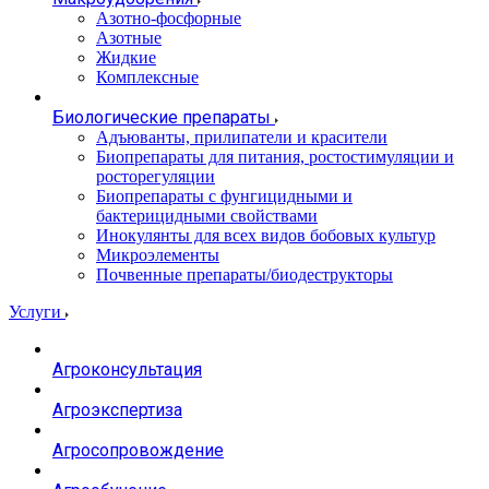
Азотно-фосфорные
Азотные
Жидкие
Комплексные
Биологические препараты
Адъюванты, прилипатели и красители
Биопрепараты для питания, ростостимуляции и
росторегуляции
Биопрепараты с фунгицидными и
бактерицидными свойствами
Инокулянты для всех видов бобовых культур
Микроэлементы
Почвенные препараты/биодеструкторы
Услуги
Агроконсультация
Агроэкспертиза
Агросопровождение